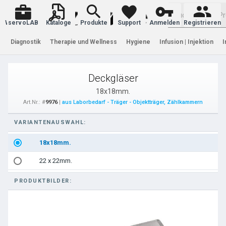
Warenkorb
servoLAB
Kataloge
Produkte
Support
Anmelden
Registrieren
Diagnostik
Therapie und Wellness
Hygiene
Infusion | Injektion
I
Deckgläser
18x18mm.
Art.Nr.: #
9976
|
aus Laborbedarf - Träger - Objektträger, Zählkammern
VARIANTENAUSWAHL:
18x18mm.
22 x 22mm.
PRODUKTBILDER: