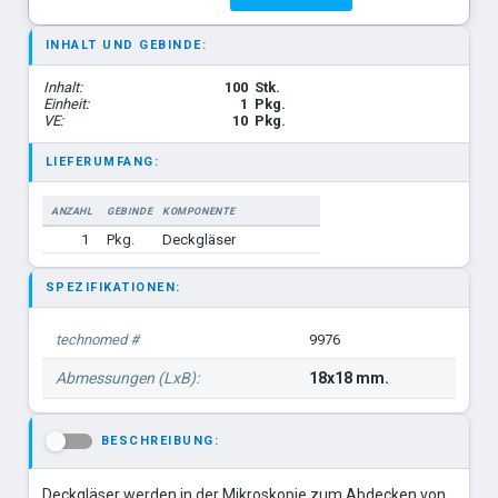
INHALT UND GEBINDE:
Inhalt:
100
Stk.
Einheit:
1
Pkg.
VE:
10
Pkg.
LIEFERUMFANG:
ANZAHL
GEBINDE
KOMPONENTE
1
Pkg.
Deckgläser
SPEZIFIKATIONEN:
technomed #
9976
Abmessungen (LxB):
18x18 mm.
BESCHREIBUNG:
-
Deckgläser werden in der Mikroskopie zum Abdecken von