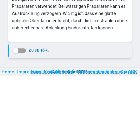
Präparaten verwendet. Bei wässrigen Präparaten kann es
Austrocknung verzögern. Wichtig ist, dass eine glatte
optische Oberfläche entsteht, durch die Lichtstrahlen ohne
unberechenbare Ablenkung hindurchtreten können.
ZUBEHÖR:
-
Firmengeschichte
Karriere
Datenschutz (DSGVO)
Nutzungsbedingungen
AGB
Home
Impressum
Kontakt
©
technomed
Anfahrt
2026