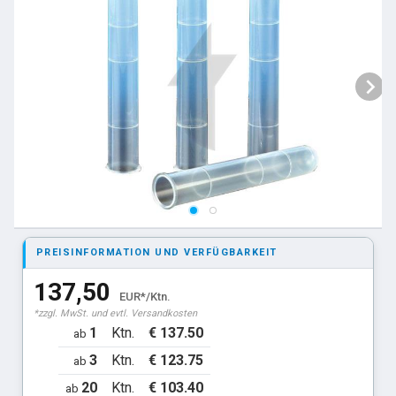
PREISINFORMATION UND VERFÜGBARKEIT
137,50
EUR*/Ktn.
*zzgl. MwSt. und evtl. Versandkosten
1
Ktn.
€ 137.50
ab
3
Ktn.
€ 123.75
ab
20
Ktn.
€ 103.40
ab