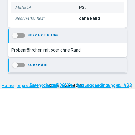
Material:
PS.
Beschaffenheit:
ohne Rand
BESCHREIBUNG:
-
ZUBEHÖR:
-
Firmengeschichte
Karriere
Datenschutz (DSGVO)
Nutzungsbedingungen
AGB
Home
Impressum
Kontakt
©
technomed
Anfahrt
2026