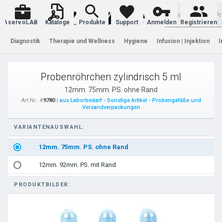
Warenkorb
servoLAB
Kataloge
Produkte
Support
Anmelden
Registrieren
Diagnostik
Therapie und Wellness
Hygiene
Infusion | Injektion
I
Probenröhrchen zylindrisch 5 ml
12mm. 75mm. PS. ohne Rand
Art.Nr.: #
9780
|
aus Laborbedarf - Sonstige Artikel - Probengefäße und
Versandverpackungen
VARIANTENAUSWAHL:
12mm. 75mm. PS. ohne Rand
12mm. 92mm. PS. mit Rand
PRODUKTBILDER: