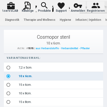
Warenkorb
servoLAB
Kataloge
Produkte
Support
Anmelden
Registrieren
Diagnostik
Therapie und Wellness
Hygiene
Infusion | Injektion
I
Cosmopor steril
10 x 6cm.
Art.Nr.: #
9595
|
aus Verbandstoffe - Verbandmittel - Pflaster
VARIANTENAUSWAHL:
7,2 x 5cm.
10 x 6cm.
15 x 6cm.
10 x 8cm.
15 x 8cm.