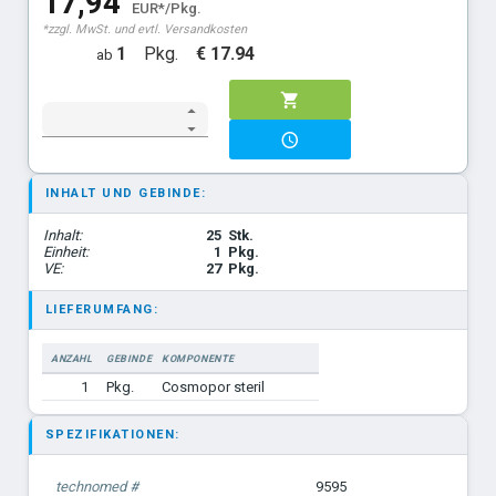
17,94
EUR*/Pkg.
*zzgl. MwSt. und evtl. Versandkosten
1
Pkg.
€ 17.94
ab
INHALT UND GEBINDE:
Inhalt:
25
Stk.
Einheit:
1
Pkg.
VE:
27
Pkg.
LIEFERUMFANG:
ANZAHL
GEBINDE
KOMPONENTE
1
Pkg.
Cosmopor steril
SPEZIFIKATIONEN:
technomed #
9595