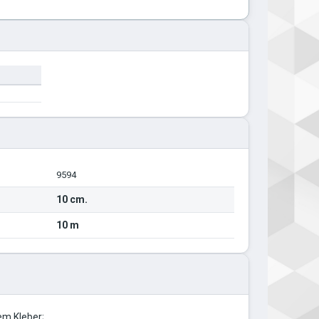
9594
10 cm.
10 m
em Kleber;