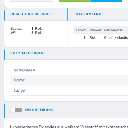
INHALT UND GEBINDE:
LIEFERUMFANG:
Einheit:
1
Rol.
ANZAHL
GEBINDE
KOMPONENTE
VE:
5
Rol.
1
Rol.
Omnifix elastic
SPEZIFIKATIONEN:
technomed #
Breite:
Länge:
BESCHREIBUNG:
-
Hypoallergenes Fixiervlies aus weißem Vliesstoff mit synthetisch