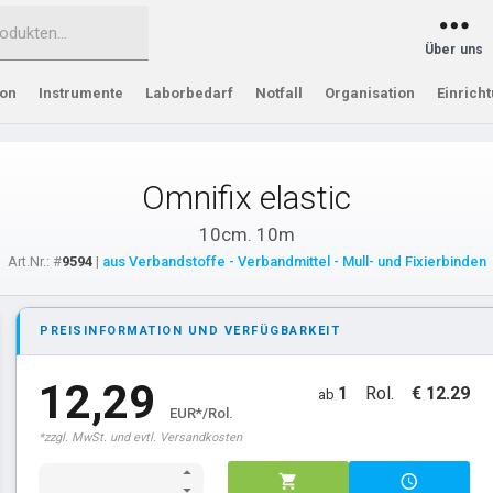
Über uns
ion
Instrumente
Laborbedarf
Notfall
Organisation
Einrich
Omnifix elastic
10cm. 10m
Art.Nr.: #
9594
|
aus Verbandstoffe - Verbandmittel - Mull- und Fixierbinden
PREISINFORMATION UND VERFÜGBARKEIT
12,29
1
Rol.
€ 12.29
ab
EUR*/Rol.
*zzgl. MwSt. und evtl. Versandkosten