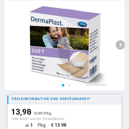
PREISINFORMATION UND VERFÜGBARKEIT
13,98
EUR*/Pkg.
*zzgl. MwSt. und evtl. Versandkosten
1
Pkg.
€ 13.98
ab