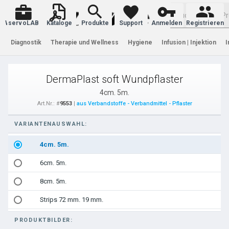
Warenkorb
servoLAB
Kataloge
Produkte
Support
Anmelden
Registrieren
Diagnostik
Therapie und Wellness
Hygiene
Infusion | Injektion
I
DermaPlast soft Wundpflaster
4cm. 5m.
Art.Nr.: #
9553
|
aus Verbandstoffe - Verbandmittel - Pflaster
VARIANTENAUSWAHL:
4cm. 5m.
6cm. 5m.
8cm. 5m.
Strips 72 mm. 19 mm.
PRODUKTBILDER: