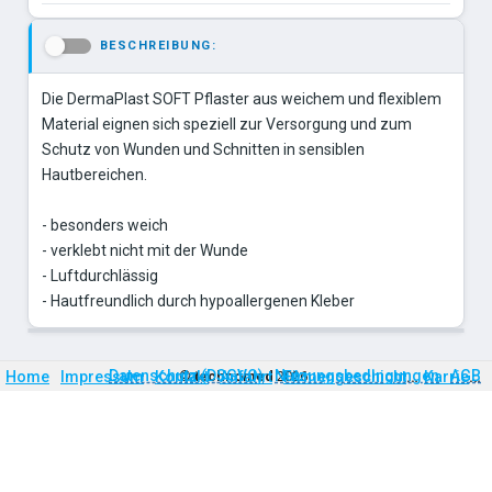
BESCHREIBUNG:
-
Die DermaPlast SOFT Pflaster aus weichem und flexiblem
Material eignen sich speziell zur Versorgung und zum
Schutz von Wunden und Schnitten in sensiblen
Hautbereichen.
- besonders weich
- verklebt nicht mit der Wunde
- Luftdurchlässig
- Hautfreundlich durch hypoallergenen Kleber
Firmengeschichte
Karriere
Datenschutz (DSGVO)
Nutzungsbedingungen
AGB
Home
Impressum
Kontakt
©
technomed
Anfahrt
2026