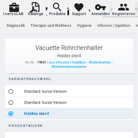
Warenkorb
servoLAB
Kataloge
Produkte
Support
Anmelden
Registrieren
Diagnostik
Therapie und Wellness
Hygiene
Infusion | Injektion
I
Vacuette Röhrchenhalter
Holdex steril
Art.Nr.: #
9501
|
aus Infusion | Injektion - Blutentnahme -
Blutentnahmesysteme
VARIANTENAUSWAHL:
Standard. kurze Version
Standard. kurze Version
Holdex steril
PRODUKTBILDER: