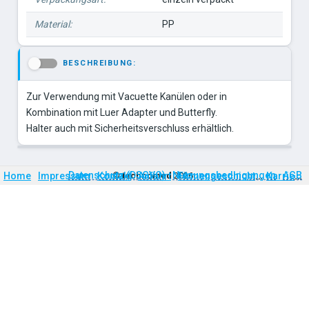
Material:
PP
BESCHREIBUNG:
-
Zur Verwendung mit Vacuette Kanülen oder in
Kombination mit Luer Adapter und Butterfly.
Halter auch mit Sicherheitsverschluss erhältlich.
Firmengeschichte
Karriere
Datenschutz (DSGVO)
Nutzungsbedingungen
AGB
Home
Impressum
Kontakt
©
technomed
Anfahrt
2026