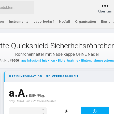
Über uns
ion
Instrumente
Laborbedarf
Notfall
Organisation
Einrich
tte Quickshield Sicherheitsröhrchen
Röhrchenhalter mit Nadelkappe OHNE Nadel
Art.Nr.: #
9500
|
aus Infusion | Injektion - Blutentnahme - Blutentnahmesystem
PREISINFORMATION UND VERFÜGBARKEIT
a.A.
EUR*/Pkg.
*zzgl. MwSt. und evtl. Versandkosten