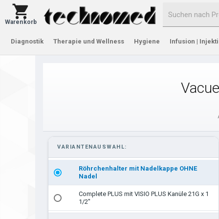
Warenkorb
Diagnostik
Therapie und Wellness
Hygiene
Infusion | Injekt
Vacue
VARIANTENAUSWAHL:
Röhrchenhalter mit Nadelkappe OHNE
Nadel
Complete PLUS mit VISIO PLUS Kanüle 21G x 1
1/2"