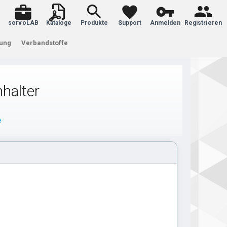
servoLAB
Kataloge
Produkte
Support
Anmelden
Registrieren
tung
Verbandstoffe
halter
e