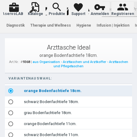
Warenkorb
servoLAB
Kataloge
Produkte
Support
Anmelden
Registrieren
Diagnostik
Therapie und Wellness
Hygiene
Infusion | Injektion
I
Arzttasche Ideal
orange Bodenfachtiefe 18cm.
Art.Nr.: #
9368
|
aus Organisation - Arzttaschen und Arztkoffer - Arzttaschen
und Pflegetaschen
VARIANTENAUSWAHL:
orange Bodenfachtiefe 18cm.
schwarz Bodenfachtiefe 18cm.
grau Bodenfachtiefe 18cm.
orange Bodenfachtiefe 11cm.
schwarz Bodenfachtiefe 11cm.