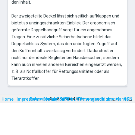
den Inhalt.
Der zweigeteilte Deckel lässt sich seitlich aufklappen und
bietet so uneingeschränkten Einblick. Der ergonomisch
geformte Doppelhandgriff sorgt für ein angenehmes
Tragen. Eine zusätzliche Sicherheitsebene bildet das
Doppelschloss-System, das den unbefugten Zugriff auf
den Kofferinhalt zuverlässig verhindert. Dadurch ist er
nicht nur der ideale Begleiter bei Hausbesuchen, sondern
kann auch in vielen anderen Bereichen eingesetzt werden,
z. B. als Notfallkoffer für Rettungssanitäter oder als
Tierarztkoffer.
Firmengeschichte
Karriere
Datenschutz (DSGVO)
Nutzungsbedingungen
AGB
Home
Impressum
Kontakt
©
technomed
Anfahrt
2026