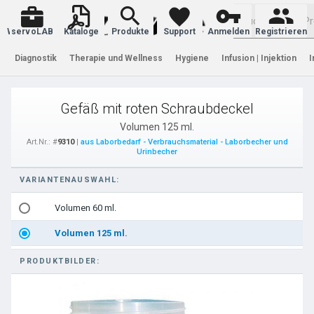
Warenkorb
servoLAB
Kataloge
Produkte
Support
Anmelden
Registrieren
Diagnostik
Therapie und Wellness
Hygiene
Infusion | Injektion
I
Gefäß mit roten Schraubdeckel
Volumen 125 ml.
Art.Nr.: #
9310
|
aus Laborbedarf - Verbrauchsmaterial - Laborbecher und
Urinbecher
VARIANTENAUSWAHL:
Volumen 60 ml.
Volumen 125 ml.
PRODUKTBILDER: