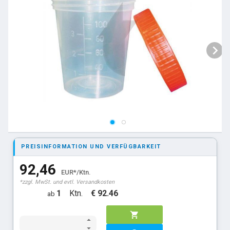
PREISINFORMATION UND VERFÜGBARKEIT
92,46
EUR*/Ktn.
*zzgl. MwSt. und evtl. Versandkosten
1
Ktn.
€ 92.46
ab