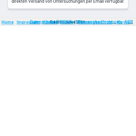
direkten Versand von Untersuchungen per Email verfügbar.
Firmengeschichte
Karriere
Datenschutz (DSGVO)
Nutzungsbedingungen
AGB
Home
Impressum
Kontakt
©
technomed
Anfahrt
2026