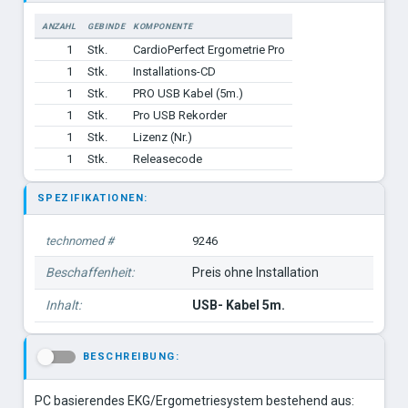
ANZAHL
GEBINDE
KOMPONENTE
1
Stk.
CardioPerfect Ergometrie Pro
1
Stk.
Installations-CD
1
Stk.
PRO USB Kabel (5m.)
1
Stk.
Pro USB Rekorder
1
Stk.
Lizenz (Nr.)
1
Stk.
Releasecode
SPEZIFIKATIONEN:
technomed #
9246
Beschaffenheit:
Preis ohne Installation
Inhalt:
USB- Kabel 5m.
BESCHREIBUNG:
-
PC basierendes EKG/Ergometriesystem bestehend aus: