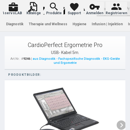
Warenkorb
servoLAB
Kataloge
Produkte
Support
Anmelden
Registrieren
Diagnostik
Therapie und Wellness
Hygiene
Infusion | Injektion
I
CardioPerfect Ergometrie Pro
USB- Kabel 5m.
Art.Nr.: #
9246
|
aus Diagnostik - Fachspezifische Diagnostik - EKG-Geräte
und Ergometrie
PRODUKTBILDER: