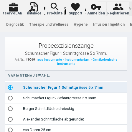
Warenkorb
servoLAB
Kataloge
Produkte
Support
Anmelden
Registrieren
Diagnostik
Therapie und Wellness
Hygiene
Infusion | Injektion
I
Probeexzisionszange
Schumacher Figur 1 Schnittgrösse 5 x 7mm.
Art.Nr.: #
9019
|
aus Instrumente - Instrumentarium - Gynäkologische
Instrumente
VARIANTENAUSWAHL:
Schumacher Figur 1 Schnittgrösse 5 x 7mm.
Schumacher Figur 2 Schnittgrösse 5 x 9mm.
Berger Schnittfläche dreieckig
Alexander Schnittfläche abgerundet
van Doren 25 cm.