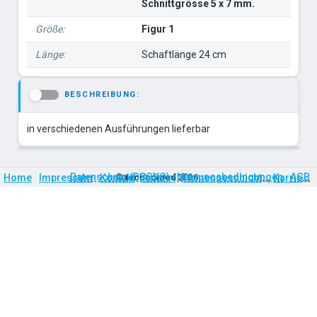
Schnittgrösse 5 x 7 mm.
Größe:
Figur 1
Länge:
Schaftlänge 24 cm
BESCHREIBUNG:
-
in verschiedenen Ausführungen lieferbar
Firmengeschichte
Karriere
Datenschutz (DSGVO)
Nutzungsbedingungen
AGB
Home
Impressum
Kontakt
©
technomed
Anfahrt
2026