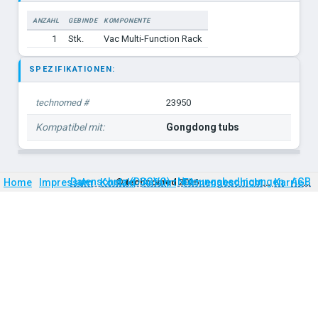
ANZAHL
GEBINDE
KOMPONENTE
1
Stk.
Vac Multi-Function Rack
SPEZIFIKATIONEN:
technomed #
23950
Kompatibel mit:
Gongdong tubs
Firmengeschichte
Karriere
Datenschutz (DSGVO)
Nutzungsbedingungen
AGB
Home
Impressum
Kontakt
©
technomed
Anfahrt
2026