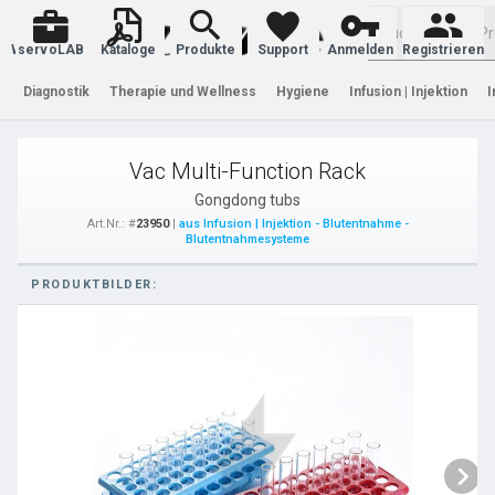
Warenkorb
servoLAB
Kataloge
Produkte
Support
Anmelden
Registrieren
Diagnostik
Therapie und Wellness
Hygiene
Infusion | Injektion
I
Vac Multi-Function Rack
Gongdong tubs
Art.Nr.: #
23950
|
aus Infusion | Injektion - Blutentnahme -
Blutentnahmesysteme
PRODUKTBILDER: