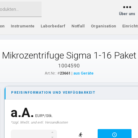
Über uns
ion
Instrumente
Laborbedarf
Notfall
Organisation
Einrich
Mikrozentrifuge Sigma 1-16 Paket
1004590
Art.Nr.: #
23661
|
aus Geräte
PREISINFORMATION UND VERFÜGBARKEIT
a.A.
EUR*/Stk.
*zzgl. MwSt. und evtl. Versandkosten