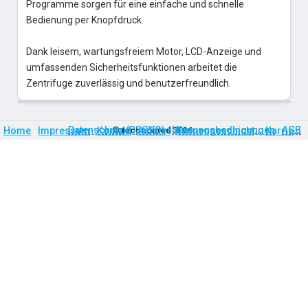
Programme sorgen für eine einfache und schnelle
Bedienung per Knopfdruck.
Dank leisem, wartungsfreiem Motor, LCD-Anzeige und
umfassenden Sicherheitsfunktionen arbeitet die
Zentrifuge zuverlässig und benutzerfreundlich.
Firmengeschichte
Karriere
Datenschutz (DSGVO)
Nutzungsbedingungen
AGB
Home
Impressum
Kontakt
©
technomed
Anfahrt
2026