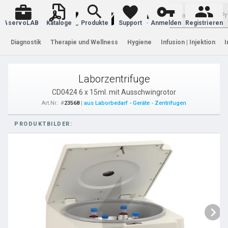
Warenkorb
servoLAB
Kataloge
Produkte
Support
Anmelden
Registrieren
Diagnostik
Therapie und Wellness
Hygiene
Infusion | Injektion
I
Laborzentrifuge
CD0424 6 x 15ml. mit Ausschwingrotor
Art.Nr.: #
23568
|
aus Laborbedarf - Geräte - Zentrifugen
PRODUKTBILDER: