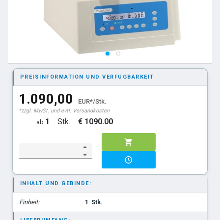
PREISINFORMATION UND VERFÜGBARKEIT
1.090,00
EUR*/Stk.
*zzgl. MwSt. und evtl. Versandkosten
1
Stk.
€ 1090.00
ab
INHALT UND GEBINDE:
Einheit:
1
Stk.