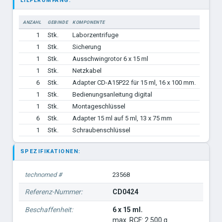
LIEFERUMFANG:
ANZAHL
GEBINDE
KOMPONENTE
1
Stk.
Laborzentrifuge
1
Stk.
Sicherung
1
Stk.
Ausschwingrotor 6 x 15 ml
1
Stk.
Netzkabel
6
Stk.
Adapter CD-A15P22 für 15 ml, 16 x 100 mm.
1
Stk.
Bedienungsanleitung digital
1
Stk.
Montageschlüssel
6
Stk.
Adapter 15 ml auf 5 ml, 13 x 75 mm
1
Stk.
Schraubenschlüssel
SPEZIFIKATIONEN:
technomed #
23568
Referenz-Nummer:
CD0424
Beschaffenheit:
6 x 15 ml.
max. RCF: 2.500 g.