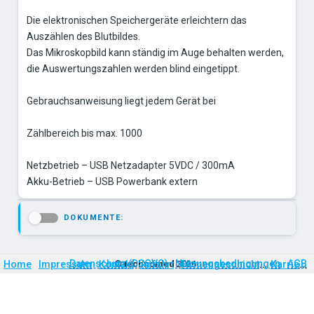
Die elektronischen Speichergeräte erleichtern das
Auszählen des Blutbildes.
Das Mikroskopbild kann ständig im Auge behalten werden,
die Auswertungszahlen werden blind eingetippt.
Gebrauchsanweisung liegt jedem Gerät bei
Zählbereich bis max. 1000
Netzbetrieb – USB Netzadapter 5VDC / 300mA
Akku-Betrieb – USB Powerbank extern
DOKUMENTE:
-
Firmengeschichte
Karriere
Datenschutz (DSGVO)
Nutzungsbedingungen
AGB
Home
Impressum
Kontakt
©
technomed
Anfahrt
2026