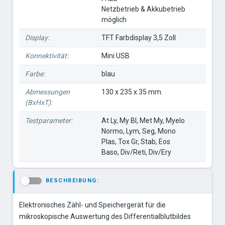
Netzbetrieb & Akkubetrieb
möglich
Display:
TFT Farbdisplay 3,5 Zoll
Konnektivität:
Mini USB
Farbe:
blau
Abmessungen
130 x 235 x 35 mm.
(BxHxT):
Testparameter:
At Ly, My Bl, Met My, Myelo
Normo, Lym, Seg, Mono
Plas, Tox Gr, Stab, Eos
Baso, Div/Reti, Div/Ery
BESCHREIBUNG:
-
Elektronisches Zähl- und Speichergerät für die
mikroskopische Auswertung des Differentialblutbildes