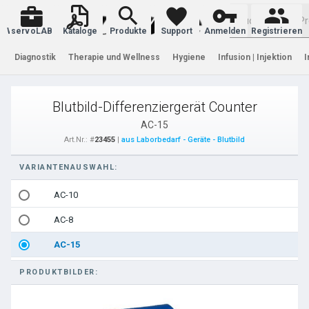
Warenkorb
servoLAB
Kataloge
Produkte
Support
Anmelden
Registrieren
Diagnostik
Therapie und Wellness
Hygiene
Infusion | Injektion
I
Blutbild-Differenziergerät Counter
AC-15
Art.Nr.: #
23455
|
aus Laborbedarf - Geräte - Blutbild
VARIANTENAUSWAHL:
AC-10
AC-8
AC-15
PRODUKTBILDER: