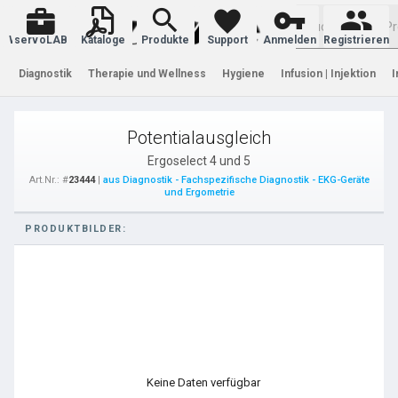
Warenkorb
servoLAB
Kataloge
Produkte
Support
Anmelden
Registrieren
Diagnostik
Therapie und Wellness
Hygiene
Infusion | Injektion
I
Potentialausgleich
Ergoselect 4 und 5
Art.Nr.: #
23444
|
aus Diagnostik - Fachspezifische Diagnostik - EKG-Geräte
und Ergometrie
PRODUKTBILDER:
Keine Daten verfügbar