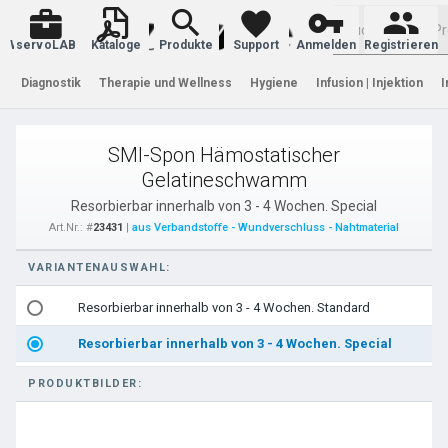
Warenkorb
servoLAB
Kataloge
Produkte
Support
Anmelden
Registrieren
Diagnostik
Therapie und Wellness
Hygiene
Infusion | Injektion
I
SMI-Spon Hämostatischer
Gelatineschwamm
Resorbierbar innerhalb von 3 - 4 Wochen. Special
Art.Nr.: #
23431
|
aus Verbandstoffe - Wundverschluss - Nahtmaterial
VARIANTENAUSWAHL:
Resorbierbar innerhalb von 3 - 4 Wochen. Standard
Resorbierbar innerhalb von 3 - 4 Wochen. Special
PRODUKTBILDER: