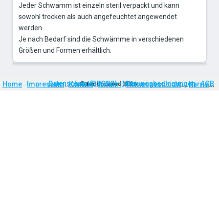
Jeder Schwamm ist einzeln steril verpackt und kann
sowohl trocken als auch angefeuchtet angewendet
werden.
Je nach Bedarf sind die Schwämme in verschiedenen
Größen und Formen erhältlich.
Firmengeschichte
Karriere
Datenschutz (DSGVO)
Nutzungsbedingungen
AGB
Home
Impressum
Kontakt
©
technomed
Anfahrt
2026