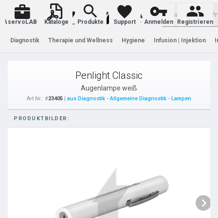
Warenkorb
servoLAB
Kataloge
Produkte
Support
Anmelden
Registrieren
Diagnostik
Therapie und Wellness
Hygiene
Infusion | Injektion
I
Penlight Classic
Augenlampe weiß
Art.Nr.: #
23405
|
aus Diagnostik - Allgemeine Diagnostik - Lampen
PRODUKTBILDER: