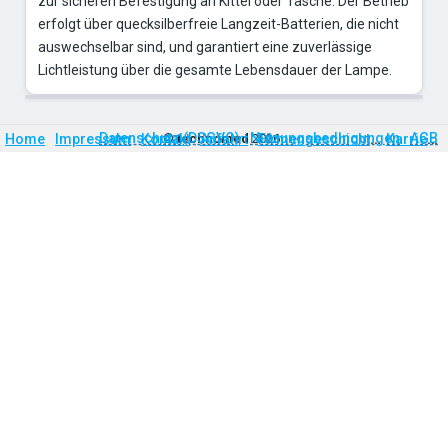
zur sicheren Befestigung an Kittel oder Tasche. Der Betrieb
erfolgt über quecksilberfreie Langzeit-Batterien, die nicht
auswechselbar sind, und garantiert eine zuverlässige
Lichtleistung über die gesamte Lebensdauer der Lampe.
Firmengeschichte
Karriere
Datenschutz (DSGVO)
Nutzungsbedingungen
AGB
Home
Impressum
Kontakt
©
technomed
Anfahrt
2026