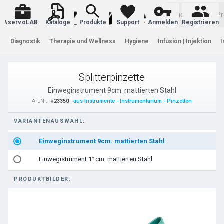
Warenkorb
servoLAB
Kataloge
Produkte
Support
Anmelden
Registrieren
Diagnostik
Therapie und Wellness
Hygiene
Infusion | Injektion
I
Splitterpinzette
Einweginstrument 9cm. mattierten Stahl
Art.Nr.: #
23350
|
aus Instrumente - Instrumentarium - Pinzetten
VARIANTENAUSWAHL:
Einweginstrument 9cm. mattierten Stahl
Einwegistrument 11cm. mattierten Stahl
PRODUKTBILDER: