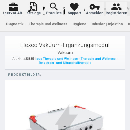
Warenkorb
servoLAB
Kataloge
Produkte
Support
Anmelden
Registrieren
Diagnostik
Therapie und Wellness
Hygiene
Infusion | Injektion
I
Elexeo Vakuum-Ergänzungsmodul
Vakuum
Art.Nr.: #
23335
|
aus Therapie und Wellness - Therapie und Wellness -
Reizstrom- und Ultraschalltherapie
PRODUKTBILDER: