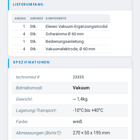
LIEFERUMFANG:
ANZAHL
GEBINDE
KOMPONENTE
1
Stk.
Elexeo Vakuum-Ergänzungsmodul
4
Stk.
Schwämme Ø 60 mm
1
Stk.
Bedienungsanleitung
4
Stk.
Vakuumelektrode, Ø 60 mm
SPEZIFIKATIONEN:
technomed #
23335
Betriebsmodi:
Vakuum
Gewicht:
~ 1,4kg
Lagerung/Transport:
-10°C bis +40°C
Farbe:
weiß
Abmessungen (BxHxT):
270 × 50 x 195 mm