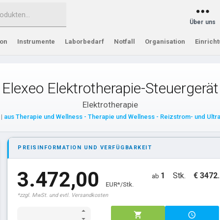
Über uns
ion
Instrumente
Laborbedarf
Notfall
Organisation
Einrich
Elexeo Elektrotherapie-Steuergerät
Elektrotherapie
|
aus Therapie und Wellness - Therapie und Wellness - Reizstrom- und Ultra
PREISINFORMATION UND VERFÜGBARKEIT
3.472,00
1
Stk.
€ 3472
ab
EUR*/Stk.
*zzgl. MwSt. und evtl. Versandkosten