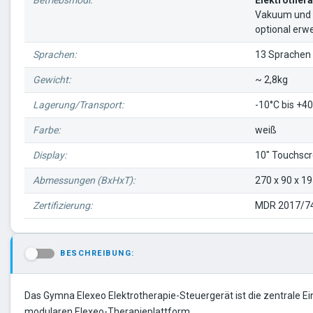
Betriebsmodi:
Elektrothera
Vakuum und U
optional erw
Sprachen:
13 Sprachen
Gewicht:
~ 2,8kg
Lagerung/Transport:
-10°C bis +4
Farbe:
weiß
Display:
10" Touchsc
Abmessungen (BxHxT):
270 x 90 x 
Zertifizierung:
MDR 2017/74
BESCHREIBUNG:
-
Das Gymna Elexeo Elektrotherapie-Steuergerät ist die zentrale Ei
modularen Elexeo-Therapieplattform.