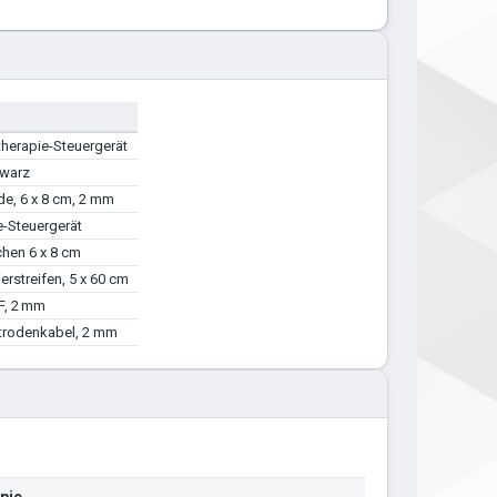
therapie-Steuergerät
hwarz
e, 6 x 8 cm, 2 mm
e-Steuergerät
en 6 x 8 cm
ierstreifen, 5 x 60 cm
F, 2 mm
ktrodenkabel, 2 mm