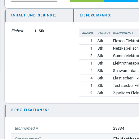
INHALT UND GEBINDE:
LIEFERUMFANG:
Einheit:
1
Stk.
ANZAHL
GEBINDE
KOMPONENTE
1
Stk.
Elexeo Elektro
1
Stk.
Netzkabel sc
2
Stk.
Gummielektrod
1
Stk.
Elektrotherapi
4
Stk.
Schwammtasch
4
Stk.
Elastischer Fix
1
Stk.
Teststecker F/
2
Stk.
2-poliges Ele
SPEZIFIKATIONEN:
technomed #
23334