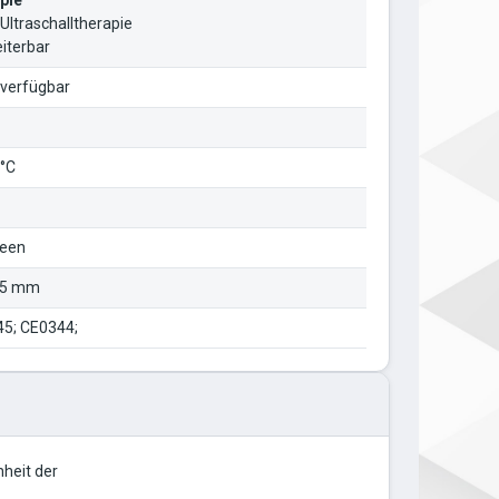
pie
ltraschalltherapie
eiterbar
 verfügbar
0°C
reen
195 mm
5; CE0344;
nheit der