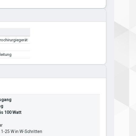
rochirurgiegerät
eitung
usgang
ng
is 100 Watt
ar
 1-25 W in W-Schritten