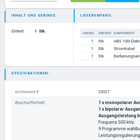
INHALT UND GEBINDE:
LIEFERUMFANG:
Einheit:
1
Stk.
ANZAHL
GEBINDE
KOMPONENTE
1
Stk.
HBS 100i Elekt
1
Stk.
Stromkabel
1
Stk.
Bedienungsanl
SPEZIFIKATIONEN:
technomed #
23327
Beschaffenheit:
1 x monopolarer A
1 x bipolarer Ausga
Ausgangsleistung b
Frequenz 500 kHz.
9 Programme wählb
Leistungsregulierung