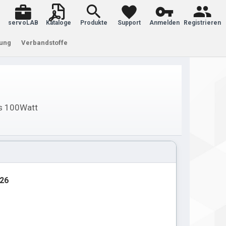
servoLAB
Kataloge
Produkte
Support
Anmelden
Registrieren
tung
Verbandstoffe
is 100Watt
.26