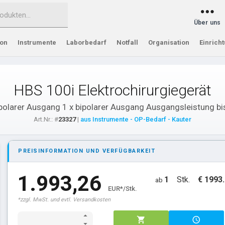
Über uns
ion
Instrumente
Laborbedarf
Notfall
Organisation
Einrich
HBS 100i Elektrochirurgiegerät
olarer Ausgang 1 x bipolarer Ausgang Ausgangsleistung b
Art.Nr.: #
23327
|
aus Instrumente - OP-Bedarf - Kauter
PREISINFORMATION UND VERFÜGBARKEIT
1.993,26
1
Stk.
€ 1993
ab
EUR*/Stk.
*zzgl. MwSt. und evtl. Versandkosten