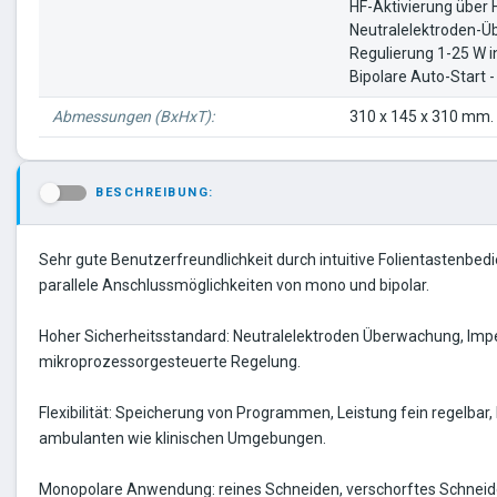
HF-Aktivierung über 
Neutralelektroden-
Regulierung 1-25 W in
Bipolare Auto-Start -
Abmessungen (BxHxT):
310 x 145 x 310 mm.
BESCHREIBUNG:
-
Sehr gute Benutzerfreundlichkeit durch intuitive Folientastenbe
parallele Anschlussmöglichkeiten von mono und bipolar.
Hoher Sicherheitsstandard: Neutralelektroden Überwachung, Im
mikroprozessorgesteuerte Regelung.
Flexibilität: Speicherung von Programmen, Leistung fein regelbar,
ambulanten wie klinischen Umgebungen.
Monopolare Anwendung: reines Schneiden, verschorftes Schneid