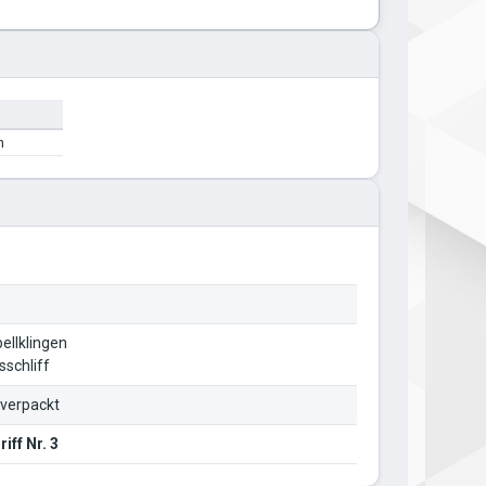
n
ellklingen
sschliff
l verpackt
riff Nr. 3