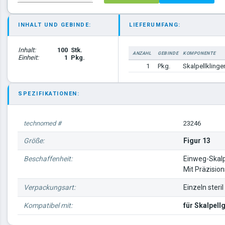
INHALT UND GEBINDE:
LIEFERUMFANG:
Inhalt:
100
Stk.
ANZAHL
GEBINDE
KOMPONENTE
Einheit:
1
Pkg.
1
Pkg.
Skalpellklinge
SPEZIFIKATIONEN:
technomed #
23246
Größe:
Figur 13
Beschaffenheit:
Einweg-Skalp
Mit Präzision
Verpackungsart:
Einzeln steri
Kompatibel mit:
für Skalpellg