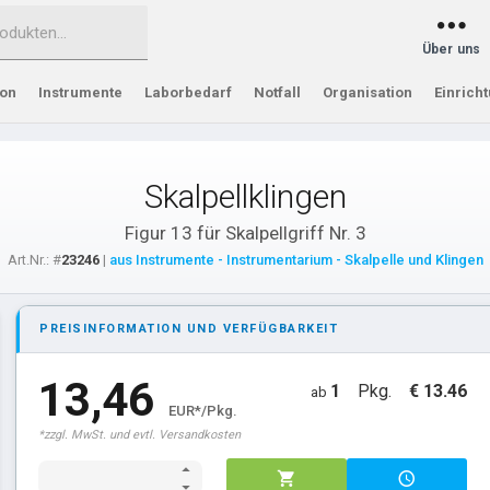
Über uns
ion
Instrumente
Laborbedarf
Notfall
Organisation
Einrich
Skalpellklingen
Figur 13 für Skalpellgriff Nr. 3
Art.Nr.: #
23246
|
aus Instrumente - Instrumentarium - Skalpelle und Klingen
PREISINFORMATION UND VERFÜGBARKEIT
13,46
1
Pkg.
€ 13.46
ab
EUR*/Pkg.
*zzgl. MwSt. und evtl. Versandkosten