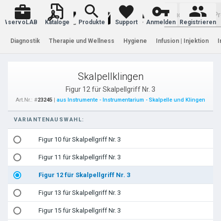
Warenkorb
servoLAB
Kataloge
Produkte
Support
Anmelden
Registrieren
Diagnostik
Therapie und Wellness
Hygiene
Infusion | Injektion
I
Skalpellklingen
Figur 12 für Skalpellgriff Nr. 3
Art.Nr.: #
23245
|
aus Instrumente - Instrumentarium - Skalpelle und Klingen
VARIANTENAUSWAHL:
Figur 10 für Skalpellgriff Nr. 3
Figur 11 für Skalpellgriff Nr. 3
Figur 12 für Skalpellgriff Nr. 3
Figur 13 für Skalpellgriff Nr. 3
Figur 15 für Skalpellgriff Nr. 3