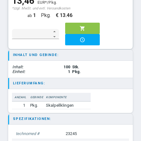
13,46
EUR*/Pkg.
*zzgl. MwSt. und evtl. Versandkosten
1
Pkg.
€ 13.46
ab
INHALT UND GEBINDE:
Inhalt:
100
Stk.
Einheit:
1
Pkg.
LIEFERUMFANG:
ANZAHL
GEBINDE
KOMPONENTE
1
Pkg.
Skalpellklingen
SPEZIFIKATIONEN:
technomed #
23245