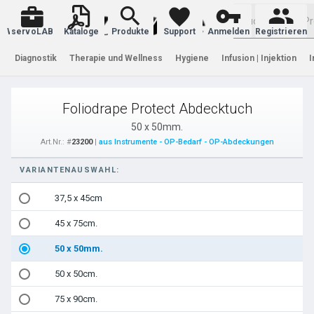
Warenkorb
servoLAB
Kataloge
Produkte
Support
Anmelden
Registrieren
Diagnostik
Therapie und Wellness
Hygiene
Infusion | Injektion
I
Foliodrape Protect Abdecktuch
50 x 50mm.
Art.Nr.: #
23200
|
aus Instrumente - OP-Bedarf - OP-Abdeckungen
VARIANTENAUSWAHL:
37,5 x 45cm
45 x 75cm.
50 x 50mm.
50 x 50cm.
75 x 90cm.