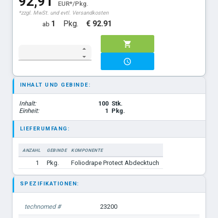
92,91
EUR*/Pkg.
*zzgl. MwSt. und evtl. Versandkosten
1
Pkg.
€ 92.91
ab
INHALT UND GEBINDE:
Inhalt:
100
Stk.
Einheit:
1
Pkg.
LIEFERUMFANG:
ANZAHL
GEBINDE
KOMPONENTE
1
Pkg.
Foliodrape Protect Abdecktuch
SPEZIFIKATIONEN:
technomed #
23200