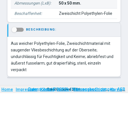
Abmessungen (LxB):
50 x 50 mm.
Beschaffenheit:
Zweischicht Polyethylen-Folie
BESCHREIBUNG:
-
Aus weicher Polyethylen-Folie, Zweischichtmaterial mit
saugender Vliesbeschichtung auf der Oberseite;
undurchlässig für Feuchtigkeit und Keime; abriebfest und
äußerst fusselarm; gut drapierfähig, steril, einzeln
Firmengeschichte
Karriere
Datenschutz (DSGVO)
Nutzungsbedingungen
AGB
Home
Impressum
Kontakt
©
technomed
Anfahrt
2026