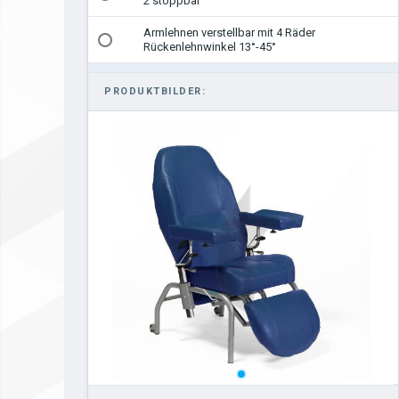
2 stoppbar
Armlehnen verstellbar mit 4 Räder
Rückenlehnwinkel 13°-45°
ohne Blutentnahmeauflagen OHNE Räder
PRODUKTBILDER: