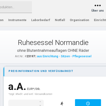
Über uns
ion
Instrumente
Laborbedarf
Notfall
Organisation
Einrich
Ruhesessel Normandie
ohne Blutentnahmeauflagen OHNE Räder
Art.Nr.: #
23197
|
aus Einrichtung - Sitzen - Pflegesessel
PREISINFORMATION UND VERFÜGBARKEIT
a.A.
EUR*/Stk.
*zzgl. MwSt. und evtl. Versandkosten