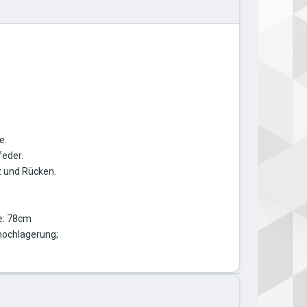
e.
feder.
z und Rücken.
e: 78cm
hochlagerung;