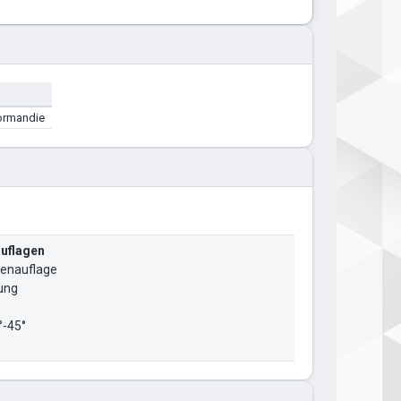
ormandie
uflagen
denauflage
ung
°-45°