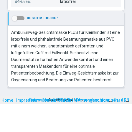
Material:
latexfrei
BESCHREIBUNG:
-
Ambu Einweg-Gesichtsmaske PLUS für Kleinkinder ist eine
latexfreie und phthalatfreie Beatmungsmaske aus PVC
mit einem weichen, anatotomisch geformten und
luftgefüllten Cuff mit Füllventil. Sie besitzt eine
Daumenstütze für hohen Anwenderkomfort und einen
transparenten Maskendom für eine optimale
Patientenbeobachtung. Die Einweg-Gesichtsmaske ist zur
Oxygenierung und Beatmung von Patienten bestimmt.
Firmengeschichte
Karriere
Datenschutz (DSGVO)
Nutzungsbedingungen
AGB
Home
Impressum
Kontakt
©
technomed
Anfahrt
2026