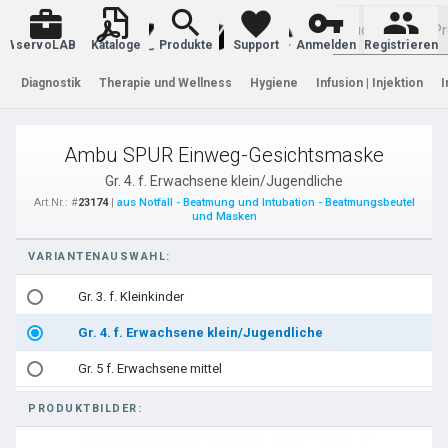
Warenkorb
servoLAB
Kataloge
Produkte
Support
Anmelden
Registrieren
Diagnostik
Therapie und Wellness
Hygiene
Infusion | Injektion
I
Ambu SPUR Einweg-Gesichtsmaske
Gr. 4. f. Erwachsene klein/Jugendliche
Art.Nr.: #
23174
|
aus Notfall - Beatmung und Intubation - Beatmungsbeutel
und Masken
VARIANTENAUSWAHL:
Gr. 3. f. Kleinkinder
Gr. 4. f. Erwachsene klein/Jugendliche
Gr. 5 f. Erwachsene mittel
PRODUKTBILDER: