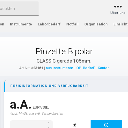
Über uns
ion
Instrumente
Laborbedarf
Notfall
Organisation
Einrich
Pinzette Bipolar
CLASSIC gerade 105mm.
Art.Nr.: #
23161
|
aus Instrumente - OP-Bedarf - Kauter
PREISINFORMATION UND VERFÜGBARKEIT
a.A.
EUR*/Stk.
*zzgl. MwSt. und evtl. Versandkosten