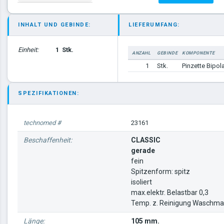
INHALT UND GEBINDE:
LIEFERUMFANG:
Einheit:
1
Stk.
ANZAHL
GEBINDE
KOMPONENTE
1
Stk.
Pinzette Bipol
SPEZIFIKATIONEN:
technomed #
23161
Beschaffenheit:
CLASSIC
gerade
fein
Spitzenform: spitz
isoliert
max.elektr. Belastbar 0,3
Temp. z. Reinigung Waschmas
Länge:
105 mm.