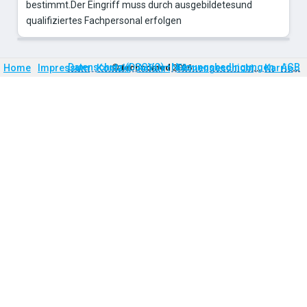
bestimmt.Der Eingriff muss durch ausgebildetesund
qualifiziertes Fachpersonal erfolgen
Firmengeschichte
Karriere
Datenschutz (DSGVO)
Nutzungsbedingungen
AGB
Home
Impressum
Kontakt
©
technomed
Anfahrt
2026