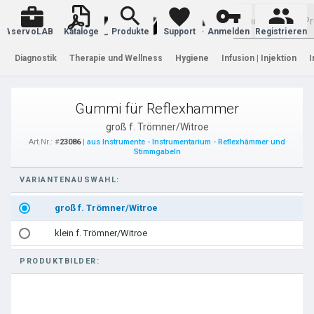
Warenkorb
servoLAB
Kataloge
Produkte
Support
Anmelden
Registrieren
Diagnostik
Therapie und Wellness
Hygiene
Infusion | Injektion
I
Gummi für Reflexhammer
groß f. Trömner/Witroe
Art.Nr.: #
23086
|
aus Instrumente - Instrumentarium - Reflexhämmer und
Stimmgabeln
VARIANTENAUSWAHL:
groß f. Trömner/Witroe
klein f. Trömner/Witroe
PRODUKTBILDER: