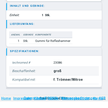
INHALT UND GEBINDE:
Einheit:
1
Stk.
LIEFERUMFANG:
ANZAHL
GEBINDE
KOMPONENTE
1
Stk.
Gummi für Reflexhammer
SPEZIFIKATIONEN:
technomed #
23086
Beschaffenheit:
groß
Kompatibel mit:
f. Trömner/Witroe
Firmengeschichte
Karriere
Datenschutz (DSGVO)
Nutzungsbedingungen
AGB
Home
Impressum
Kontakt
©
technomed
Anfahrt
2026