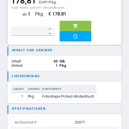
178,81
EUR*/Pkg.
*zzgl. MwSt. und evtl. Versandkosten
1
Pkg.
€ 178.81
ab
INHALT UND GEBINDE:
Inhalt:
60
Stk.
Einheit:
1
Pkg.
LIEFERUMFANG:
ANZAHL
GEBINDE
KOMPONENTE
1
Pkg.
Foliodrape Protect Abdecktuch
SPEZIFIKATIONEN:
technomed #
23071