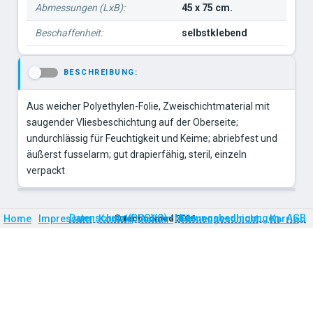
Abmessungen (LxB):
45 x 75 cm.
Beschaffenheit:
selbstklebend
BESCHREIBUNG:
-
Aus weicher Polyethylen-Folie, Zweischichtmaterial mit
saugender Vliesbeschichtung auf der Oberseite;
undurchlässig für Feuchtigkeit und Keime; abriebfest und
äußerst fusselarm; gut drapierfähig, steril, einzeln
Firmengeschichte
Karriere
Datenschutz (DSGVO)
Nutzungsbedingungen
AGB
Home
Impressum
Kontakt
©
technomed
Anfahrt
2026