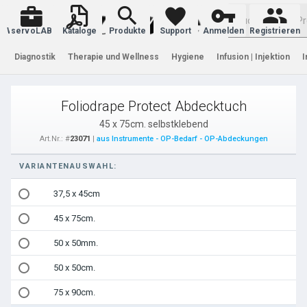
Warenkorb
servoLAB
Kataloge
Produkte
Support
Anmelden
Registrieren
Diagnostik
Therapie und Wellness
Hygiene
Infusion | Injektion
I
Foliodrape Protect Abdecktuch
45 x 75cm. selbstklebend
Art.Nr.: #
23071
|
aus Instrumente - OP-Bedarf - OP-Abdeckungen
VARIANTENAUSWAHL:
37,5 x 45cm
45 x 75cm.
50 x 50mm.
50 x 50cm.
75 x 90cm.