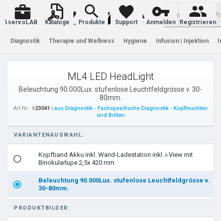
Warenkorb
servoLAB
Kataloge
Produkte
Support
Anmelden
Registrieren
Diagnostik
Therapie und Wellness
Hygiene
Infusion | Injektion
I
ML4 LED HeadLight
Beleuchtung 90.000Lux. stufenlose Leuchtfeldgrösse v. 30-
80mm.
Art.Nr.: #
23041
|
aus Diagnostik - Fachspezifische Diagnostik - Kopfleuchten
und Brillen
VARIANTENAUSWAHL:
Kopfband Akku inkl. Wand-Ladestation inkl. i-View mit
Binokularlupe 2,5x 420 mm
Beleuchtung 90.000Lux. stufenlose Leuchtfeldgrösse v.
30-80mm.
PRODUKTBILDER: