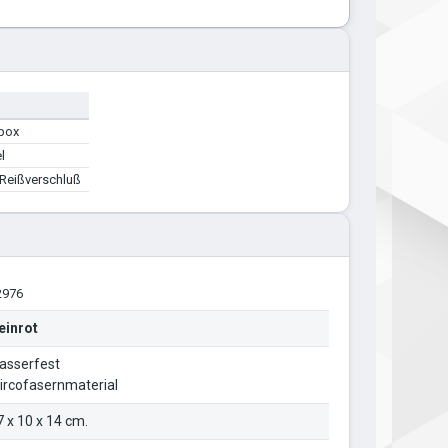
box
l
Reißverschluß
2976
einrot
asserfest
ircofasernmaterial
7 x 10 x 14 cm.