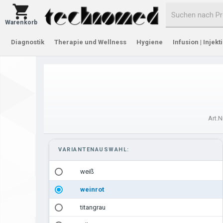
Warenkorb
Diagnostik
Therapie und Wellness
Hygiene
Infusion | Injekt
Art.Nr
VARIANTENAUSWAHL:
weiß
weinrot
titangrau