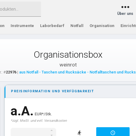
Über uns
ion
Instrumente
Laborbedarf
Notfall
Organisation
Einrich
Organisationsbox
weinrot
.: #
22976
|
aus Notfall - Taschen und Rucksäcke - Notfalltaschen und Ruck
PREISINFORMATION UND VERFÜGBARKEIT
a.A.
EUR*/Stk.
*zzgl. MwSt. und evtl. Versandkosten