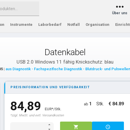
Über uns
ion
Instrumente
Laborbedarf
Notfall
Organisation
Einrich
Datenkabel
USB 2.0 Windows 11 fähig Knickschutz: blau
35
|
aus Diagnostik - Fachspezifische Diagnostik - Blutdruck- und Pulswell
PREISINFORMATION UND VERFÜGBARKEIT
84,89
1
Stk.
€ 84.89
ab
EUR*/Stk.
*zzgl. MwSt. und evtl. Versandkosten