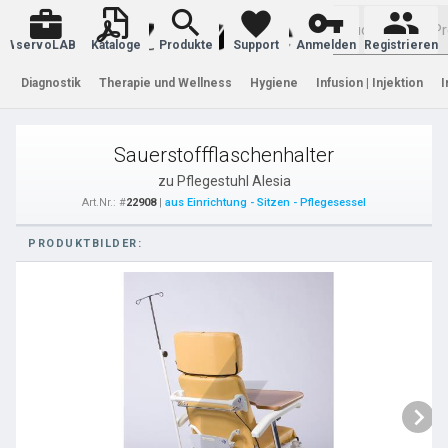
Warenkorb
servoLAB
Kataloge
Produkte
Support
Anmelden
Registrieren
Diagnostik
Therapie und Wellness
Hygiene
Infusion | Injektion
I
Sauerstoffflaschenhalter
zu Pflegestuhl Alesia
Art.Nr.: #
22908
|
aus Einrichtung - Sitzen - Pflegesessel
PRODUKTBILDER: