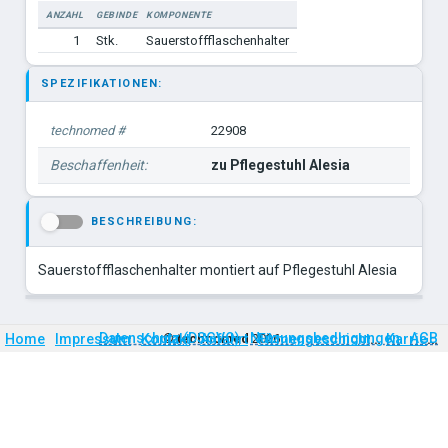
ANZAHL
GEBINDE
KOMPONENTE
1
Stk.
Sauerstoffflaschenhalter
SPEZIFIKATIONEN:
technomed #
22908
Beschaffenheit:
zu Pflegestuhl Alesia
BESCHREIBUNG:
-
Sauerstoffflaschenhalter montiert auf Pflegestuhl Alesia
Firmengeschichte
Karriere
Datenschutz (DSGVO)
Nutzungsbedingungen
AGB
Home
Impressum
Kontakt
©
technomed
Anfahrt
2026