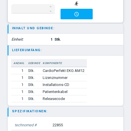
INHALT UND GEBINDE:
Einheit:
1
Stk.
LIEFERUMFANG:
ANZAHL
GEBINDE
KOMPONENTE
1
Stk.
CardioPerfekt EKG AM12
1
Stk.
Lizenznummer
1
Stk.
Installations-CD
1
Stk.
Patientenkabel
1
Stk.
Releasecode
SPEZIFIKATIONEN:
technomed #
22855