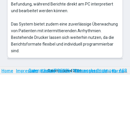
Befundung, während Berichte direkt am PC interpretiert
und bearbeitet werden können.
Das System bietet zudem eine zuverlässige Überwachung
von Patienten mit intermittierenden Arrhythmien.
Bestehende Drucker lassen sich weiterhin nutzen, da die
Berichtsformate flexibel und individuell programmierbar
sind.
Firmengeschichte
Karriere
Datenschutz (DSGVO)
Nutzungsbedingungen
AGB
Home
Impressum
Kontakt
©
technomed
Anfahrt
2026