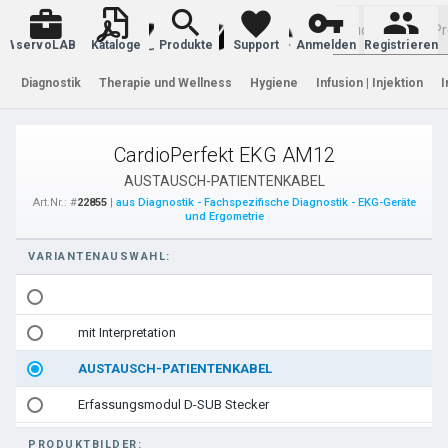
Warenkorb
servoLAB
Kataloge
Produkte
Support
Anmelden
Registrieren
Diagnostik
Therapie und Wellness
Hygiene
Infusion | Injektion
I
CardioPerfekt EKG AM12
AUSTAUSCH-PATIENTENKABEL
Art.Nr.: #
22855
|
aus Diagnostik - Fachspezifische Diagnostik - EKG-Geräte
und Ergometrie
VARIANTENAUSWAHL:
mit Interpretation
AUSTAUSCH-PATIENTENKABEL
Erfassungsmodul D-SUB Stecker
PRODUKTBILDER: