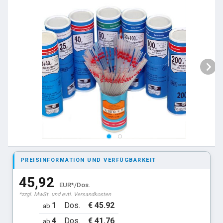
PREISINFORMATION UND VERFÜGBARKEIT
45,92
EUR*/Dos.
*zzgl. MwSt. und evtl. Versandkosten
1
Dos.
€ 45.92
ab
4
Dos.
€ 41.76
ab