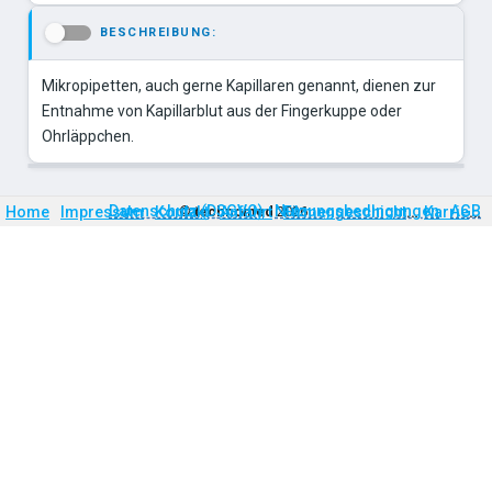
BESCHREIBUNG:
-
Mikropipetten, auch gerne Kapillaren genannt, dienen zur
Entnahme von Kapillarblut aus der Fingerkuppe oder
Ohrläppchen.
Firmengeschichte
Karriere
Datenschutz (DSGVO)
Nutzungsbedingungen
AGB
Home
Impressum
Kontakt
©
technomed
Anfahrt
2026