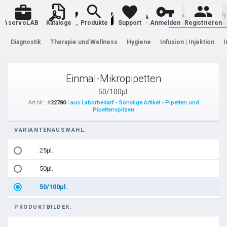
Warenkorb
servoLAB
Kataloge
Produkte
Support
Anmelden
Registrieren
Diagnostik
Therapie und Wellness
Hygiene
Infusion | Injektion
I
Einmal-Mikropipetten
50/100µl.
Art.Nr.: #
22780
|
aus Laborbedarf - Sonstige Artikel - Pipetten und
Pipettenspitzen
VARIANTENAUSWAHL:
25µl.
50µl.
50/100µl.
PRODUKTBILDER: