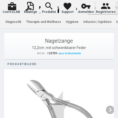
Warenkorb
servoLAB
Kataloge
Produkte
Support
Anmelden
Registrieren
Diagnostik
Therapie und Wellness
Hygiene
Infusion | Injektion
I
Nagelzange
12,2cm. mit schwenkbarer Feder
Art.Nr.: #
22739
|
aus Instrumente
PRODUKTBILDER: