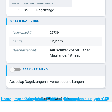
ANZAHL
GEBINDE
KOMPONENTE
1
Stk.
Nagelzange
SPEZIFIKATIONEN:
technomed #
22739
Länge:
12,2 cm.
Beschaffenheit:
mit schwenkbarer Feder
Maullänge: 18 mm.
BESCHREIBUNG:
-
Aesculap Nagelzangen in verschiedene Längen
Firmengeschichte
Karriere
Datenschutz (DSGVO)
Nutzungsbedingungen
AGB
Home
Impressum
Kontakt
©
technomed
Anfahrt
2026