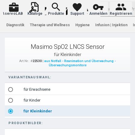
Warenkorb
servoLAB
Kataloge
Produkte
Support
Anmelden
Registrieren
Diagnostik
Therapie und Wellness
Hygiene
Infusion | Injektion
I
Masimo SpO2 LNCS Sensor
für Kleinkinder
Art.Nr.: #
22530
|
aus Notfall - Reanimation und Überwachung -
Überwachungsmonitore
VARIANTENAUSWAHL:
für Erwachsene
für Kinder
für Kleinkinder
PRODUKTBILDER: