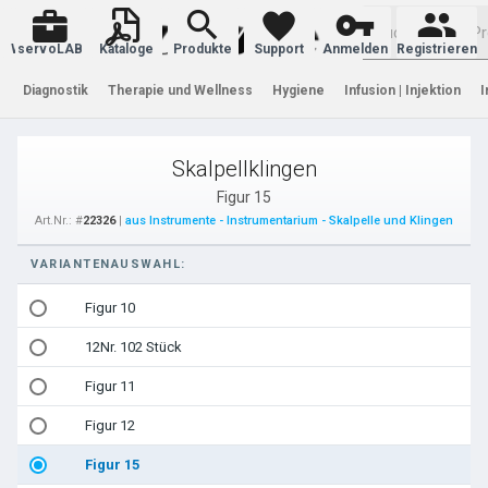
Warenkorb
servoLAB
Kataloge
Produkte
Support
Anmelden
Registrieren
Diagnostik
Therapie und Wellness
Hygiene
Infusion | Injektion
I
Skalpellklingen
Figur 15
Art.Nr.: #
22326
|
aus Instrumente - Instrumentarium - Skalpelle und Klingen
VARIANTENAUSWAHL:
Figur 10
12Nr. 102 Stück
Figur 11
Figur 12
Figur 15