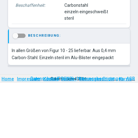
Beschaffenheit:
Carbonstahl
einzeln eingeschweißt
steril
BESCHREIBUNG:
-
In allen Größen von Figur 10 - 25 lieferbar. Aus 0,4 mm
Carbon-Stahl. Einzeln steril im Alu-Blister eingepackt
Firmengeschichte
Karriere
Datenschutz (DSGVO)
Nutzungsbedingungen
AGB
Home
Impressum
Kontakt
©
technomed
Anfahrt
2026