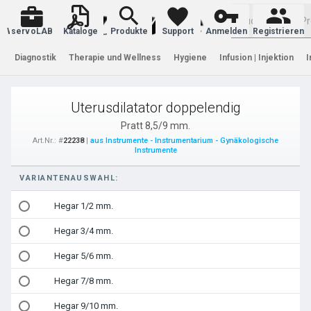
Warenkorb
servoLAB
Kataloge
Produkte
Support
Anmelden
Registrieren
Diagnostik
Therapie und Wellness
Hygiene
Infusion | Injektion
I
Uterusdilatator doppelendig
Pratt 8,5/9 mm.
Art.Nr.: #
22238
|
aus Instrumente - Instrumentarium - Gynäkologische
Instrumente
VARIANTENAUSWAHL:
Hegar 1/2 mm.
Hegar 3/4 mm.
Hegar 5/6 mm.
Hegar 7/8 mm.
Hegar 9/10 mm.