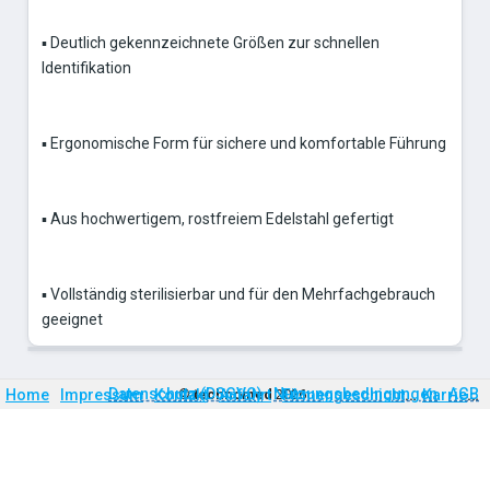
▪ Deutlich gekennzeichnete Größen zur schnellen
Identifikation
▪ Ergonomische Form für sichere und komfortable Führung
▪ Aus hochwertigem, rostfreiem Edelstahl gefertigt
▪ Vollständig sterilisierbar und für den Mehrfachgebrauch
geeignet
Firmengeschichte
Karriere
Datenschutz (DSGVO)
Nutzungsbedingungen
AGB
Home
Impressum
Kontakt
©
technomed
Anfahrt
2026