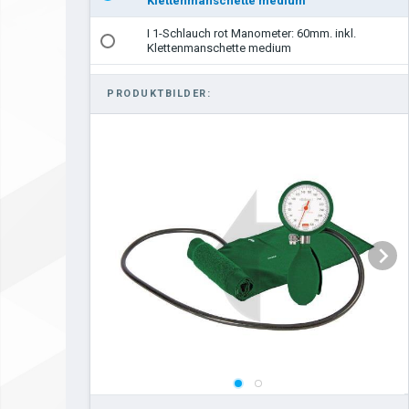
Klettenmanschette medium
I 1-Schlauch rot Manometer: 60mm. inkl.
Klettenmanschette medium
I 1-Schlauch blau Manometer: 60mm. inkl.
PRODUKTBILDER:
Klettenmanschette medium
I Einschlauch mit Klettenmanschette blau
Übergröße
II 2-Schlauch blau Manometer 60mm- inkl.
Hakenschmanschette medium
II 2-Schlauch blau Manometer: 60 mm. inkl.
Klettenmanschett medium
II 2-Schlauch Manometer allein blau 60mm.