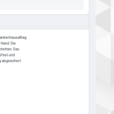
Krankenhausalltag
 Hand. Die
chetten. Das
oßfest und
 abgesichert.