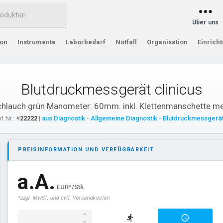
Über uns
ion
Instrumente
Laborbedarf
Notfall
Organisation
Einrich
Blutdruckmessgerät clinicus
chlauch grün Manometer: 60mm. inkl. Klettenmanschette 
rt.Nr.: #
22222
|
aus Diagnostik - Allgemeine Diagnostik - Blutdruckmessgerä
PREISINFORMATION UND VERFÜGBARKEIT
a.A.
EUR*/Stk.
*zzgl. MwSt. und evtl. Versandkosten