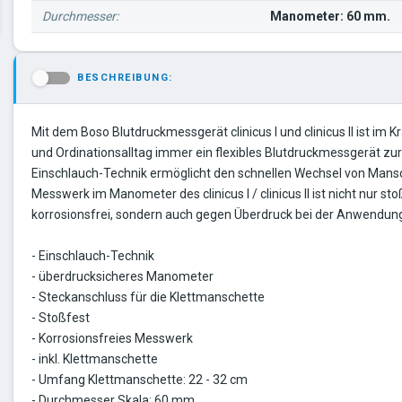
Durchmesser:
Manometer: 60 mm.
BESCHREIBUNG:
-
Mit dem Boso Blutdruckmessgerät clinicus I und clinicus II ist im 
und Ordinationsalltag immer ein flexibles Blutdruckmessgerät zur
Einschlauch-Technik ermöglicht den schnellen Wechsel von Mans
Messwerk im Manometer des clinicus I / clinicus II ist nicht nur st
korrosionsfrei, sondern auch gegen Überdruck bei der Anwendung
- Einschlauch-Technik
- überdrucksicheres Manometer
- Steckanschluss für die Klettmanschette
- Stoßfest
- Korrosionsfreies Messwerk
- inkl. Klettmanschette
- Umfang Klettmanschette: 22 - 32 cm
- Durchmesser Skala: 60 mm