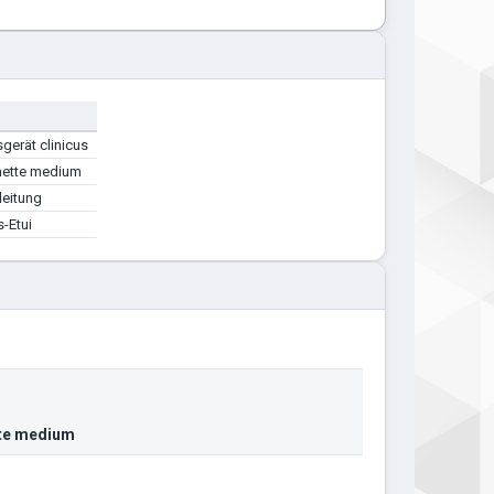
gerät clinicus
hette medium
eitung
-Etui
tte medium