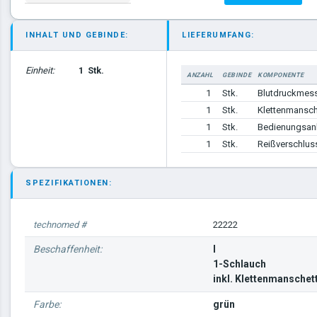
INHALT UND GEBINDE:
LIEFERUMFANG:
Einheit:
1
Stk.
ANZAHL
GEBINDE
KOMPONENTE
1
Stk.
Blutdruckmess
1
Stk.
Klettenmansc
1
Stk.
Bedienungsanl
1
Stk.
Reißverschluss
SPEZIFIKATIONEN:
technomed #
22222
Beschaffenheit:
I
1-Schlauch
inkl. Klettenmansche
Farbe:
grün