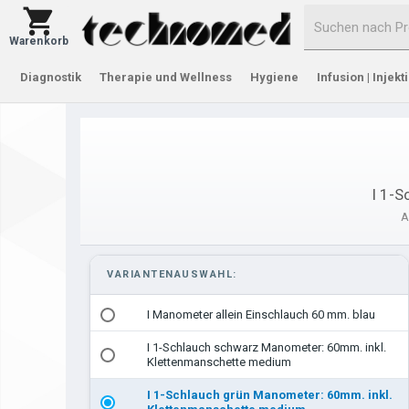
Warenkorb
Diagnostik
Therapie und Wellness
Hygiene
Infusion | Injekt
I 1-S
A
VARIANTENAUSWAHL:
I Manometer allein Einschlauch 60 mm. blau
I 1-Schlauch schwarz Manometer: 60mm. inkl.
Klettenmanschette medium
I 1-Schlauch grün Manometer: 60mm. inkl.