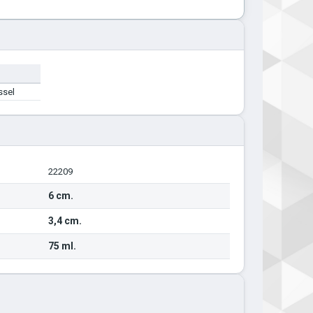
ssel
22209
6 cm.
3,4 cm.
75 ml.