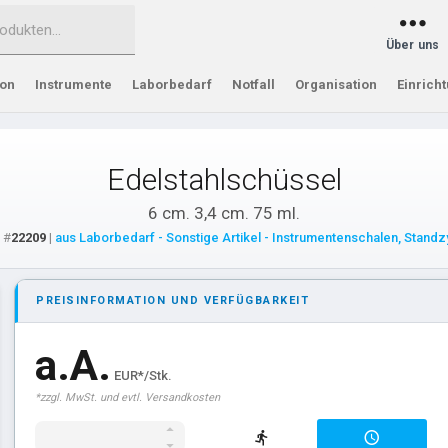
Über uns
ion
Instrumente
Laborbedarf
Notfall
Organisation
Einrich
Edelstahlschüssel
6 cm. 3,4 cm. 75 ml.
: #
22209
|
aus Laborbedarf - Sonstige Artikel - Instrumentenschalen, Standz
PREISINFORMATION UND VERFÜGBARKEIT
a.A.
EUR*/Stk.
*zzgl. MwSt. und evtl. Versandkosten