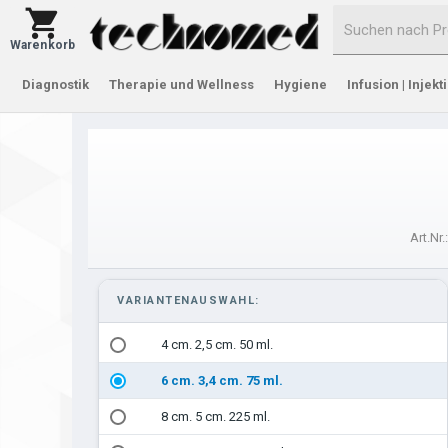
Warenkorb
Diagnostik
Therapie und Wellness
Hygiene
Infusion | Injekt
Art.Nr.
VARIANTENAUSWAHL:
4 cm. 2,5 cm. 50 ml.
6 cm. 3,4 cm. 75 ml.
8 cm. 5 cm. 225 ml.