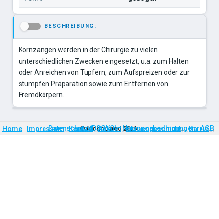
BESCHREIBUNG:
-
Kornzangen werden in der Chirurgie zu vielen
unterschiedlichen Zwecken eingesetzt, u.a. zum Halten
oder Anreichen von Tupfern, zum Aufspreizen oder zur
stumpfen Präparation sowie zum Entfernen von
Fremdkörpern.
Firmengeschichte
Karriere
Datenschutz (DSGVO)
Nutzungsbedingungen
AGB
Home
Impressum
Kontakt
©
technomed
Anfahrt
2026