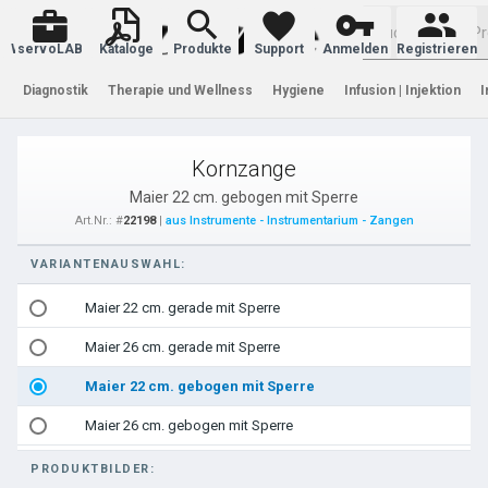
Warenkorb
servoLAB
Kataloge
Produkte
Support
Anmelden
Registrieren
Diagnostik
Therapie und Wellness
Hygiene
Infusion | Injektion
I
Kornzange
Maier 22 cm. gebogen mit Sperre
Art.Nr.: #
22198
|
aus Instrumente - Instrumentarium - Zangen
VARIANTENAUSWAHL:
Maier 22 cm. gerade mit Sperre
Maier 26 cm. gerade mit Sperre
Maier 22 cm. gebogen mit Sperre
Maier 26 cm. gebogen mit Sperre
PRODUKTBILDER: