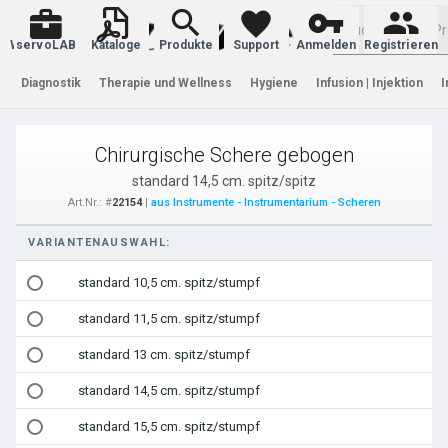
Warenkorb
servoLAB
Kataloge
Produkte
Support
Anmelden
Registrieren
Diagnostik
Therapie und Wellness
Hygiene
Infusion | Injektion
I
Chirurgische Schere gebogen
standard 14,5 cm. spitz/spitz
Art.Nr.: #
22154
|
aus Instrumente - Instrumentarium - Scheren
VARIANTENAUSWAHL:
standard 10,5 cm. spitz/stumpf
standard 11,5 cm. spitz/stumpf
standard 13 cm. spitz/stumpf
standard 14,5 cm. spitz/stumpf
standard 15,5 cm. spitz/stumpf