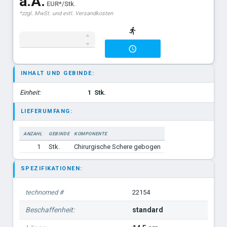
a.A.
EUR*/Stk.
*zzgl. MwSt. und evtl. Versandkosten
standard 13 cm. spitz/spitz
standard 14,5 cm. spitz/spitz
standard 15,5 cm. spitz/spitz
standard 16,5 cm. spitz/spitz
INHALT UND GEBINDE:
standard 18,5 cm. spitz/spitz
Einheit:
1
Stk.
standard 20 cm. spitz/spitz
LIEFERUMFANG:
Goldmann-Fox
ANZAHL
GEBINDE
KOMPONENTE
spitz gebogen 13cm
1
Stk.
Chirurgische Schere gebogen
SPEZIFIKATIONEN:
technomed #
22154
Beschaffenheit:
standard