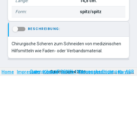
Länge:
14,5 cm.
Form:
spitz/spitz
BESCHREIBUNG:
-
Chirurgische Scheren zum Schneiden von medizinischen
Hilfsmitteln wie Faden- oder Verbandsmaterial.
Firmengeschichte
Karriere
Datenschutz (DSGVO)
Nutzungsbedingungen
AGB
Home
Impressum
Kontakt
©
technomed
Anfahrt
2026