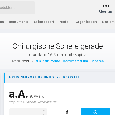
Über uns
ion
Instrumente
Laborbedarf
Notfall
Organisation
Einrich
Chirurgische Schere gerade
standard 16,5 cm. spitz/spitz
Art.Nr.: #
22132
|
aus Instrumente - Instrumentarium - Scheren
PREISINFORMATION UND VERFÜGBARKEIT
a.A.
EUR*/Stk.
*zzgl. MwSt. und evtl. Versandkosten