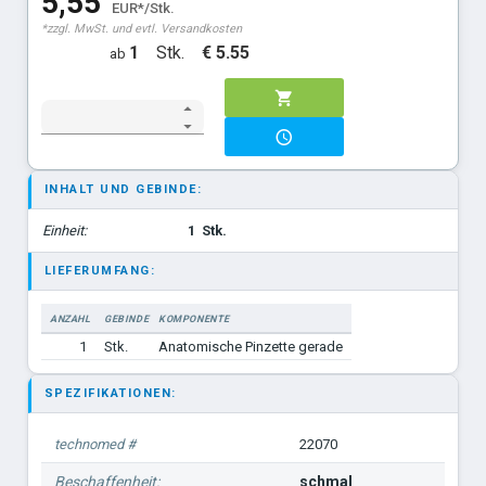
5,55
EUR*/Stk.
*zzgl. MwSt. und evtl. Versandkosten
Adson Micro 12 cm
1
Stk.
€ 5.55
ab
INHALT UND GEBINDE:
Einheit:
1
Stk.
LIEFERUMFANG:
ANZAHL
GEBINDE
KOMPONENTE
1
Stk.
Anatomische Pinzette gerade
SPEZIFIKATIONEN:
technomed #
22070
Beschaffenheit:
schmal