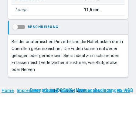
Länge:
11,5 cm.
BESCHREIBUNG:
-
Bei der anatomischen Pinzette sind die Haltebacken durch
Querrillen gekennzeichnet. Die Enden können entweder
gebogen oder gerade sein. Sie ist ideal zum schonenden
Erfassen leicht verletzlicher Strukturen, wie Blutgefäße
oder Nerven.
Firmengeschichte
Karriere
Datenschutz (DSGVO)
Nutzungsbedingungen
AGB
Home
Impressum
Kontakt
©
technomed
Anfahrt
2026