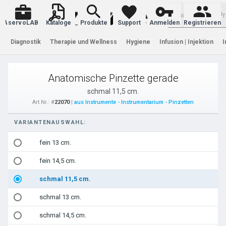
Warenkorb
servoLAB
Kataloge
Produkte
Support
Anmelden
Registrieren
Diagnostik
Therapie und Wellness
Hygiene
Infusion | Injektion
I
Anatomische Pinzette gerade
schmal 11,5 cm.
Art.Nr.: #
22070
|
aus Instrumente - Instrumentarium - Pinzetten
VARIANTENAUSWAHL:
fein 13 cm.
fein 14,5 cm.
schmal 11,5 cm.
schmal 13 cm.
schmal 14,5 cm.