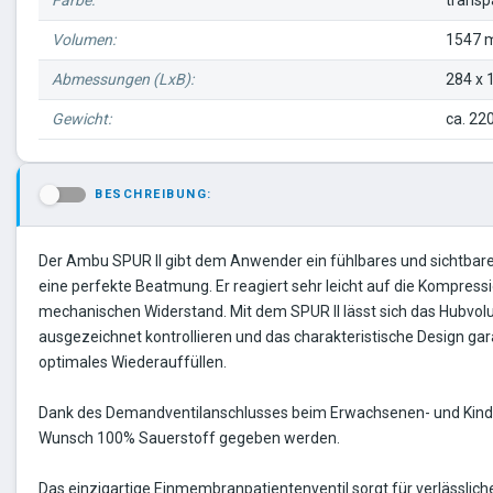
Farbe:
transp
Volumen:
1547 m
Abmessungen (LxB):
284 x 
Gewicht:
ca. 220
BESCHREIBUNG:
-
Der Ambu SPUR II gibt dem Anwender ein fühlbares und sichtbar
eine perfekte Beatmung. Er reagiert sehr leicht auf die Kompres
mechanischen Widerstand. Mit dem SPUR II lässt sich das Hubvo
ausgezeichnet kontrollieren und das charakteristische Design gara
optimales Wiederauffüllen.
Dank des Demandventilanschlusses beim Erwachsenen- und Kind
Wunsch 100% Sauerstoff gegeben werden.
Das einzigartige Einmembranpatientenventil sorgt für verlässliche