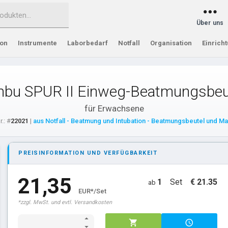
Über uns
ion
Instrumente
Laborbedarf
Notfall
Organisation
Einrich
bu SPUR II Einweg-Beatmungsbeu
für Erwachsene
r.: #
22021
|
aus Notfall - Beatmung und Intubation - Beatmungsbeutel und M
PREISINFORMATION UND VERFÜGBARKEIT
21,35
1
Set
€ 21.35
ab
EUR*/Set
*zzgl. MwSt. und evtl. Versandkosten