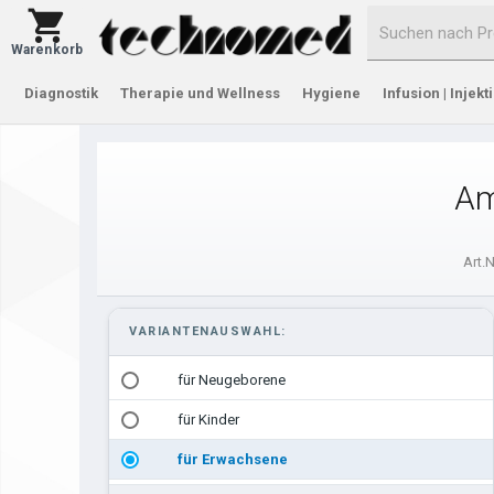
Warenkorb
Diagnostik
Therapie und Wellness
Hygiene
Infusion | Injekt
Am
Art.N
VARIANTENAUSWAHL:
für Neugeborene
für Kinder
für Erwachsene