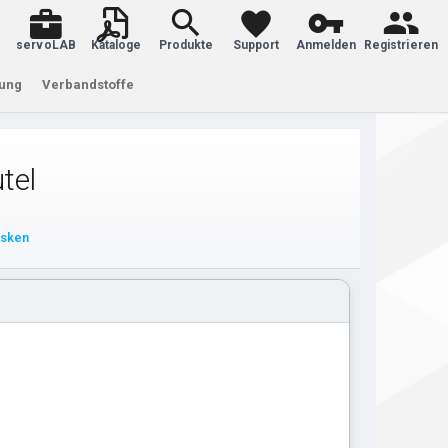
servoLAB
Kataloge
Produkte
Support
Anmelden
Registrieren
tung
Verbandstoffe
tel
asken