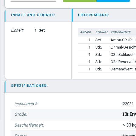
INHALT UND GEBINDE:
LIEFERUMFANG:
Einheit:
1
Set
ANZAHL
GEBINDE
KOMPONENTE
1
Set
Ambu SPUR II
1
Stk.
Einmal-Gesic
1
Stk.
O2 - Schlauch
1
Stk.
O2 - Reservoir
1
Stk.
Demandventil
SPEZIFIKATIONEN:
technomed #
22021
Größe:
für E
Beschaffenheit:
> 30 k