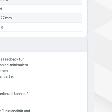
arent
l.
127 mm.
 g.
es Feedback für
sion bei minimalem
lumen
ntiert ein
erbeutel kann auf
 Funktionalität und