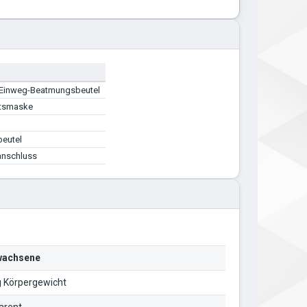
 Einweg-Beatmungsbeutel
htsmaske
beutel
anschluss
rwachsene
g Körpergewicht