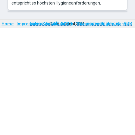
entspricht so höchsten Hygieneanforderungen.
Firmengeschichte
Karriere
Datenschutz (DSGVO)
Nutzungsbedingungen
AGB
Home
Impressum
Kontakt
©
technomed
Anfahrt
2026