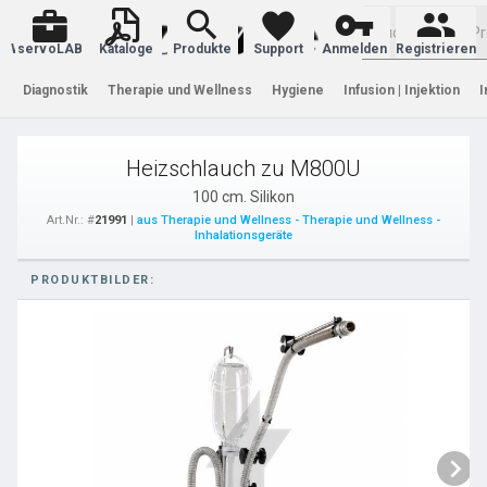
Warenkorb
servoLAB
Kataloge
Produkte
Support
Anmelden
Registrieren
Diagnostik
Therapie und Wellness
Hygiene
Infusion | Injektion
I
Heizschlauch zu M800U
100 cm. Silikon
Art.Nr.: #
21991
|
aus Therapie und Wellness - Therapie und Wellness -
Inhalationsgeräte
PRODUKTBILDER: