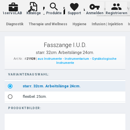
Warenkorb
servoLAB
Kataloge
Produkte
Support
Anmelden
Registrieren
Diagnostik
Therapie und Wellness
Hygiene
Infusion | Injektion
I
Fasszange I.U.D.
starr. 32cm. Arbeitslänge 24cm.
Art.Nr.: #
21928
|
aus Instrumente - Instrumentarium - Gynäkologische
Instrumente
VARIANTENAUSWAHL:
starr. 32cm. Arbeitslänge 24cm.
flexibel. 25cm.
PRODUKTBILDER: