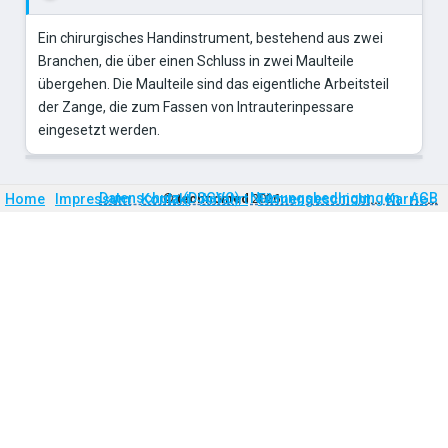
Ein chirurgisches Handinstrument, bestehend aus zwei
Branchen, die über einen Schluss in zwei Maulteile
übergehen. Die Maulteile sind das eigentliche Arbeitsteil
der Zange, die zum Fassen von Intrauterinpessare
eingesetzt werden.
Firmengeschichte
Karriere
Datenschutz (DSGVO)
Nutzungsbedingungen
AGB
Home
Impressum
Kontakt
©
technomed
Anfahrt
2026